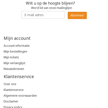
Wilt u op de hoogte blijven?
Poloshirts
Word lid van onze mailinglijst:
Greiff
Classic
Abonneer
T-shirts
Grisport
DNA
Hydrowear
DNA-Flex
Mijn account
Account informatie
Portwest
Denim
Mijn bestellingen
Mijn tickets
Printer
Thermal
Mijn verlanglijst
Nieuwsbrieven
Projob Prio Series
Safety
Klantenservice
Safety Jogger
Over ons
Klantenservice
Tewi
Algemene voorwaarden
Disclaimer
Tranemo
Privacy policy