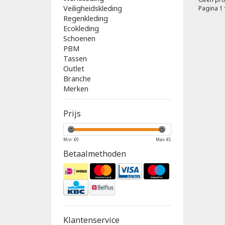
Veiligheidskleding
Pagina 1 
Regenkleding
Ecokleding
Schoenen
PBM
Tassen
Outlet
Branche
Merken
Prijs
Min: €
0
Max: €
5
Betaalmethoden
Klantenservice