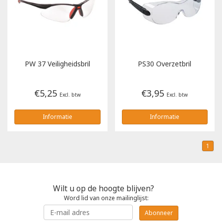
Poloshirts
Greiff
Classic
T-shirts
Grisport
DNA
PW 37 Veiligheidsbril
PS30 Overzetbril
Hydrowear
DNA-Flex
€5,25
€3,95
Portwest
Denim
Excl. btw
Excl. btw
Informatie
Informatie
Printer
Thermal
Projob Prio Series
Safety
1
Safety Jogger
Wilt u op de hoogte blijven?
Tewi
Word lid van onze mailinglijst:
Abonneer
Tranemo