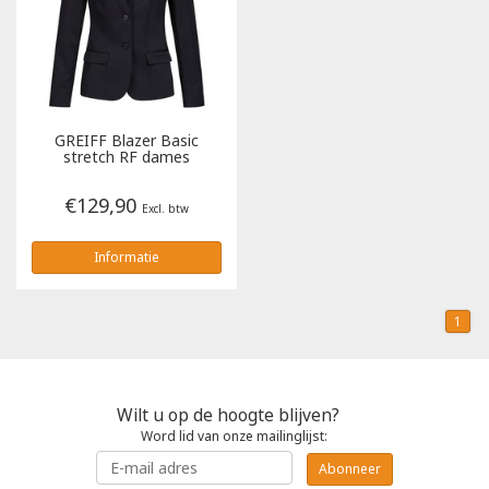
Poloshirts
Greiff
Classic
T-shirts
Grisport
DNA
GREIFF
Blazer Basic
Hydrowear
DNA-Flex
stretch RF dames
€129,90
Portwest
Denim
Excl. btw
Informatie
Printer
Thermal
Projob Prio Series
Safety
1
Safety Jogger
Wilt u op de hoogte blijven?
Tewi
Word lid van onze mailinglijst:
Abonneer
Tranemo