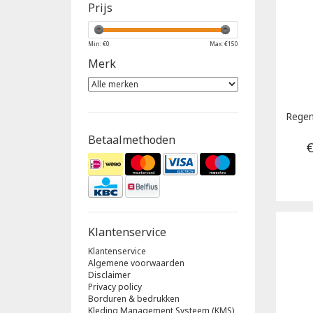
Prijs
Min: €
0
Max: €
150
Merk
Regen
Betaalmethoden
€
Klantenservice
Klantenservice
Algemene voorwaarden
Disclaimer
Privacy policy
Borduren & bedrukken
Kleding Management Systeem (KMS)