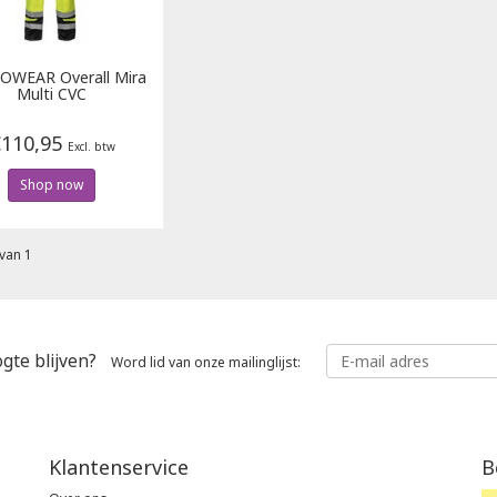
ROWEAR
Overall Mira
Multi CVC
110,95
Excl. btw
Shop now
van 1
gte blijven?
Word lid van onze mailinglijst:
Klantenservice
B