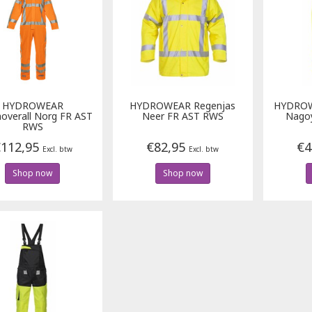
HYDROWEAR
HYDROWEAR
Regenjas
HYDRO
overall Norg FR AST
Neer FR AST RWS
Nago
RWS
112,95
€82,95
€4
Excl. btw
Excl. btw
Shop now
Shop now