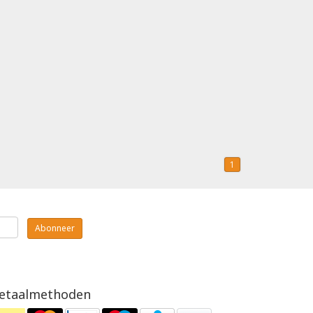
1
Abonneer
etaalmethoden