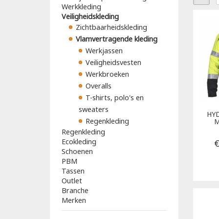
Werkkleding
Veiligheidskleding
Zichtbaarheidskleding
Vlamvertragende kleding
Werkjassen
Veiligheidsvesten
Werkbroeken
Overalls
T-shirts, polo's en
sweaters
HY
Regenkleding
M
Regenkleding
Ecokleding
€
Schoenen
PBM
Tassen
Outlet
Branche
Merken