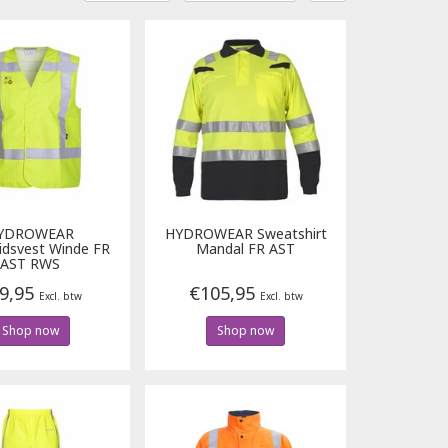
YDROWEAR
HYDROWEAR
Sweatshirt
eidsvest Winde FR
Mandal FR AST
AST RWS
9,95
€105,95
Excl. btw
Excl. btw
Shop now
Shop now