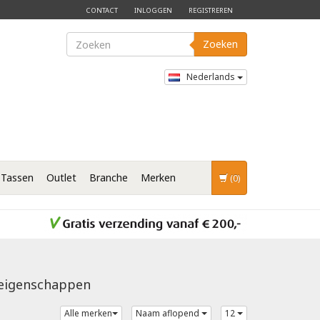
CONTACT
INLOGGEN
REGISTREREN
Zoeken
Nederlands
Tassen
Outlet
Branche
Merken
(0)
 eigenschappen
Alle merken
Naam aflopend
12