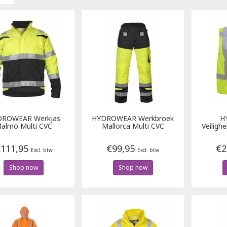
DROWEAR
Werkjas
HYDROWEAR
Werkbroek
H
almö Multi CVC
Mallorca Multi CVC
Veiligh
111,95
€99,95
€2
Excl. btw
Excl. btw
Shop now
Shop now