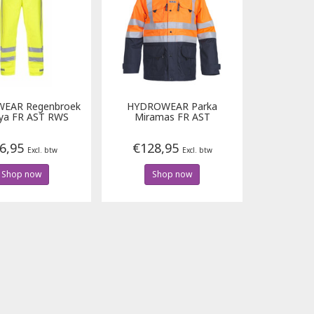
WEAR
Regenbroek
HYDROWEAR
Parka
ya FR AST RWS
Miramas FR AST
6,95
€128,95
Excl. btw
Excl. btw
Shop now
Shop now