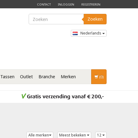
CONTACT
INLOGGEN
REGISTREREN
Zoeken
Nederlands
Tassen
Outlet
Branche
Merken
(0)
Alle merken
Meest bekeken
12