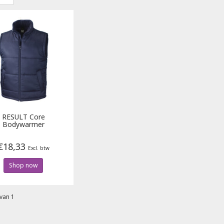
RESULT
Core
Bodywarmer
€18,33
Excl. btw
Shop now
van 1