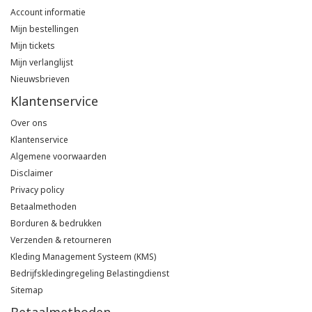
Account informatie
Poloshirts
Greiff
Classic
Mijn bestellingen
Mijn tickets
T-shirts
Mijn verlanglijst
Grisport
DNA
Nieuwsbrieven
Hydrowear
DNA-Flex
Klantenservice
Over ons
Portwest
Denim
Klantenservice
Algemene voorwaarden
Printer
Thermal
Disclaimer
Privacy policy
Projob Prio Series
Safety
Betaalmethoden
Borduren & bedrukken
Safety Jogger
Verzenden & retourneren
Kleding Management Systeem (KMS)
Tewi
Bedrijfskledingregeling Belastingdienst
Sitemap
Tranemo