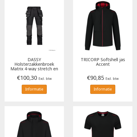
Poloshirts
Greiff
Classic
T-shirts
Grisport
DNA
Hydrowear
DNA-Flex
Portwest
Denim
DASSY
TRICORP
Softshell jas
Holsterzakkenbroek
Accent
Matrix 4-way stretch en
kniezakken
Printer
Thermal
€100,30
€90,85
Excl. btw
Excl. btw
Informatie
Informatie
Projob Prio Series
Safety
Safety Jogger
Tewi
Tranemo