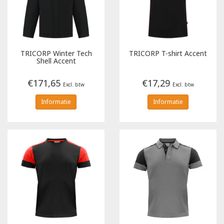
Tricorp
Helly Hansen
TRICORP
Winter Tech
TRICORP
T-shirt Accent
Shell Accent
€171,65
€17,29
Excl. btw
Excl. btw
Informatie
Informatie