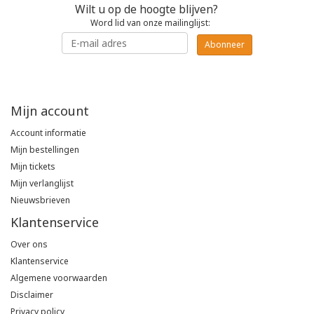
Wilt u op de hoogte blijven?
Poloshirts
Word lid van onze mailinglijst:
Greiff
Classic
Abonneer
T-shirts
Grisport
DNA
Hydrowear
DNA-Flex
Mijn account
Account informatie
Portwest
Denim
Mijn bestellingen
Mijn tickets
Printer
Thermal
Mijn verlanglijst
Nieuwsbrieven
Projob Prio Series
Safety
Klantenservice
Safety Jogger
Over ons
Klantenservice
Tewi
Algemene voorwaarden
Disclaimer
Tranemo
Privacy policy