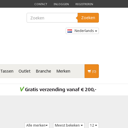
CONTACT
INLOGGEN
REGISTREREN
Zoeken
Nederlands
Tassen
Outlet
Branche
Merken
(0)
Alle merken
Meest bekeken
12