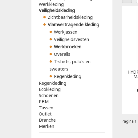
Werkkleding
Veiligheidskleding
Zichtbaarheidskleding
Vlamvertragende kleding
Werkjassen
Veiligheidsvesten
Werkbroeken
Overalls
T-shirts, polo's en
sweaters
HYD
Regenkleding
Ma
Regenkleding
Ecokleding
Schoenen
PBM
Tassen
Outlet
Branche
Pagina 1 
Merken