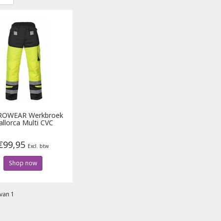
ROWEAR
Werkbroek
llorca Multi CVC
€99,95
Excl. btw
Shop now
van 1