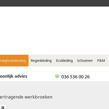
Veiligheidskleding
Regenkleding
Ecokleding
Schoenen
PBM
ertragende werkbroeken