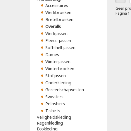
Accessoires
Geen pro
Werkbroeken
Pagina 1 
Bretelbroeken
Overalls
Werkjassen
Fleece jassen
Softshell jassen
Dames
Winterjassen
Winterbroeken
Stofjassen
Onderkleding
Gereedschapvesten
Sweaters
Poloshirts
T-shirts
Veiligheidskleding
Regenkleding
Ecokleding