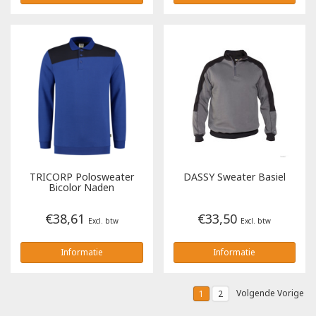
TRICORP
Polosweater
DASSY
Sweater Basiel
Bicolor Naden
€38,61
€33,50
Excl. btw
Excl. btw
Informatie
Informatie
Volgende Vorige
1
2