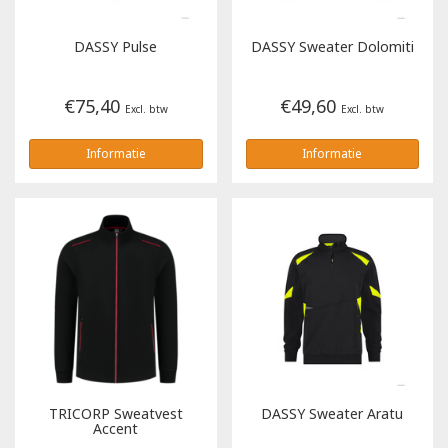
Tricorp
DASSY
Pulse
DASSY
Sweater Dolomiti
Helly Hansen
€75,40
€49,60
Excl. btw
Excl. btw
Informatie
Informatie
TRICORP
Sweatvest
DASSY
Sweater Aratu
Accent