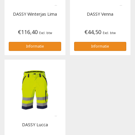
Tricorp
DASSY
Winterjas Lima
DASSY
Venna
Helly Hansen
€116,40
€44,50
Excl. btw
Excl. btw
Informatie
Informatie
DASSY
Lucca