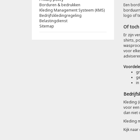
Borduren & bedrukken
Een bord
Kleding Management Systeem (KMS)
borduurm
Bedrijfskledingregeling
logo of t
Belastingdienst
Sitemap
Of toc
Er zijn v
shirts, p
wasproces
voor elke
adviseren
Voordele
gr
ge
in
Bedrijfs
Kleding (
voor een 
dan niet 
Kleding 
Kijk naa