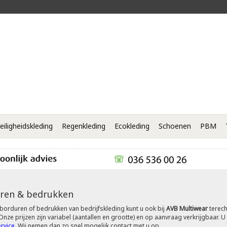
eiligheidskleding
Regenkleding
Ecokleding
Schoenen
PBM
ren & bedrukken
borduren of bedrukken van bedrijfskleding kunt u ook bij
AVB Multiwear
terech
nze prijzen zijn variabel (aantallen en grootte) en op aanvraag verkrijgbaar. U
rvice
.
Wij nemen dan zo snel mogelijk contact met u op.