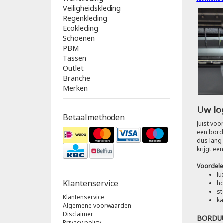
Veiligheidskleding
Regenkleding
Ecokleding
Schoenen
PBM
Tassen
Outlet
Branche
Merken
Uw lo
Betaalmethoden
Juist voo
een bordu
dus lang 
krijgt ee
Voordele
lu
Klantenservice
ho
st
Klantenservice
ka
Algemene voorwaarden
Disclaimer
BORDU
Privacy policy