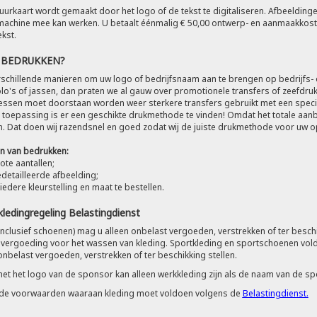
uurkaart wordt gemaakt door het logo of de tekst te digitaliseren. Afbeeld
achine mee kan werken. U betaalt éénmalig € 50,00 ontwerp- en aanmaakkoste
ekst.
h BEDRUKKEN?
erschillende manieren om uw logo of bedrijfsnaam aan te brengen op bedrijfs- 
olo's of jassen, dan praten we al gauw over promotionele transfers of zeefdruk. 
sen moet doorstaan worden weer sterkere transfers gebruikt met een speciale l
 toepassing is er een geschikte drukmethode te vinden! Omdat het totale aanb
. Dat doen wij razendsnel en goed zodat wij de juiste drukmethode voor uw o
n van bedrukken:
ote aantallen;
detailleerde afbeelding;
 iedere kleurstelling en maat te bestellen.
kledingregeling Belastingdienst
inclusief schoenen) mag u alleen onbelast vergoeden, verstrekken of ter beschi
vergoeding voor het wassen van kleding. Sportkleding en sportschoenen voldo
onbelast vergoeden, verstrekken of ter beschikking stellen.
met het logo van de sponsor kan alleen werkkleding zijn als de naam van de 
r de voorwaarden waaraan kleding moet voldoen volgens de
Belastingdienst.