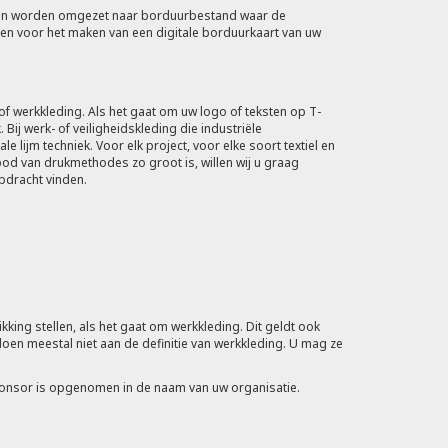
ingen worden omgezet naar borduurbestand waar de
n voor het maken van een digitale borduurkaart van uw
of werkkleding. Als het gaat om uw logo of teksten op T-
Bij werk- of veiligheidskleding die industriële
ijm techniek. Voor elk project, voor elke soort textiel en
od van drukmethodes zo groot is, willen wij u graag
pdracht vinden.
kking stellen, als het gaat om werkkleding. Dit geldt ook
en meestal niet aan de definitie van werkkleding. U mag ze
sponsor is opgenomen in de naam van uw organisatie.