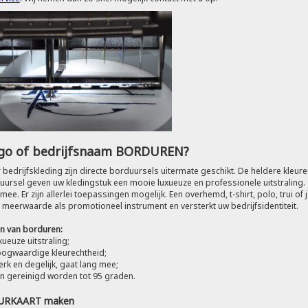
go of bedrijfsnaam BORDUREN?
r bedrijfskleding zijn directe borduursels uitermate geschikt. De heldere kleur
ursel geven uw kledingstuk een mooie luxueuze en professionele uitstraling. Te
mee. Er zijn allerlei toepassingen mogelijk. Een overhemd, t-shirt, polo, trui 
n meerwaarde als promotioneel instrument en versterkt uw bedrijfsidentiteit.
n van borduren:
xueuze uitstraling;
ogwaardige kleurechtheid;
erk en degelijk, gaat lang mee;
n gereinigd worden tot 95 graden.
URKAART maken