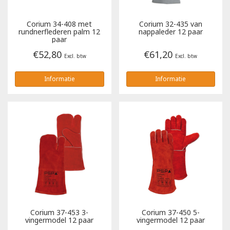
Tricorp
Corium 34-408 met
Corium 32-435 van
rundnerflederen palm 12
nappaleder 12 paar
paar
Helly Hansen
€52,80
€61,20
Excl. btw
Excl. btw
Informatie
Informatie
Corium 37-453 3-
Corium 37-450 5-
vingermodel 12 paar
vingermodel 12 paar