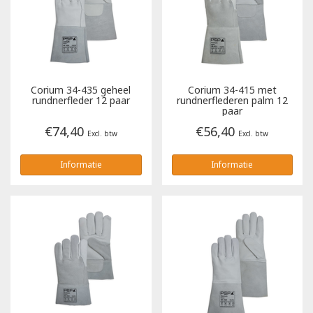
Poloshirts
Greiff
Classic
T-shirts
Grisport
DNA
Corium 34-435 geheel
Corium 34-415 met
Hydrowear
DNA-Flex
rundnerfleder 12 paar
rundnerflederen palm 12
paar
€74,40
€56,40
Portwest
Denim
Excl. btw
Excl. btw
Informatie
Informatie
Printer
Thermal
Projob Prio Series
Safety
Safety Jogger
Tewi
Tranemo