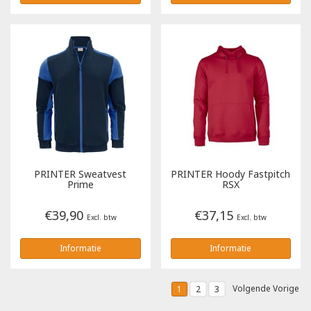
PRINTER
Sweatvest
PRINTER
Hoody Fastpitch
Prime
RSX
€39,90
€37,15
Excl. btw
Excl. btw
Informatie
Informatie
Volgende Vorige
1
2
3