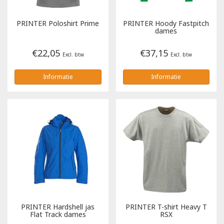
Tricorp
PRINTER
Poloshirt Prime
PRINTER
Hoody Fastpitch
dames
Helly Hansen
€22,05
€37,15
Excl. btw
Excl. btw
Informatie
Informatie
PRINTER
Hardshell jas
PRINTER
T-shirt Heavy T
Flat Track dames
RSX