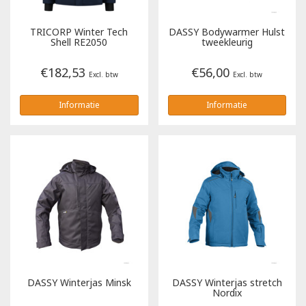
Tricorp
TRICORP
Winter Tech
DASSY
Bodywarmer Hulst
Shell RE2050
tweekleurig
Helly Hansen
€182,53
€56,00
Excl. btw
Excl. btw
Informatie
Informatie
DASSY
Winterjas Minsk
DASSY
Winterjas stretch
Nordix