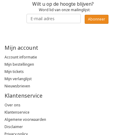
Wilt u op de hoogte blijven?
Poloshirts
Word lid van onze mailinglijst:
Greiff
Classic
Abonneer
T-shirts
Grisport
DNA
Hydrowear
DNA-Flex
Mijn account
Account informatie
Portwest
Denim
Mijn bestellingen
Mijn tickets
Printer
Thermal
Mijn verlanglijst
Nieuwsbrieven
Projob Prio Series
Safety
Klantenservice
Safety Jogger
Over ons
Klantenservice
Tewi
Algemene voorwaarden
Disclaimer
Tranemo
Privacy policy