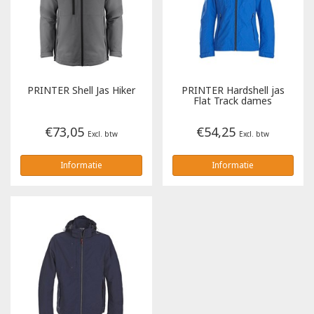
Poloshirts
Greiff
Classic
T-shirts
Grisport
DNA
PRINTER
Shell Jas Hiker
PRINTER
Hardshell jas
Hydrowear
DNA-Flex
Flat Track dames
€73,05
€54,25
Portwest
Denim
Excl. btw
Excl. btw
Informatie
Informatie
Printer
Thermal
Projob Prio Series
Safety
Safety Jogger
Tewi
Tranemo