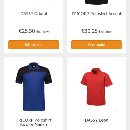
Tricorp
DASSY
Orbital
TRICORP
Poloshirt Accent
Helly Hansen
€25,30
€30,25
Excl. btw
Excl. btw
Informatie
Informatie
TRICORP
Poloshirt
DASSY
Leon
Bicolor Naden