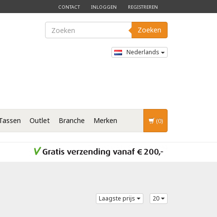
CONTACT
INLOGGEN
REGISTREREN
Zoeken
Nederlands
Tassen
Outlet
Branche
Merken
(0)
Laagste prijs
20