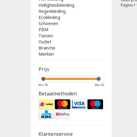
Veiligheidskleding
Pagina 1 
Regenkleding
Ecokleding
Schoenen
PBM
Tassen
Outlet
Branche
Merken
Prijs
Min: €
0
Max: €
5
Betaalmethoden
Klantenservice