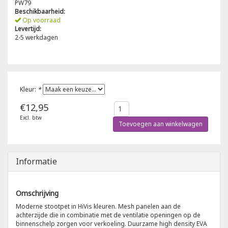
PW79
Beschikbaarheid:
Poloshirts
Op voorraad
Greiff
Classic
Levertijd:
2-5 werkdagen
T-shirts
Grisport
DNA
Hydrowear
DNA-Flex
Kleur:
*
Portwest
Denim
€12,95
Excl. btw
Printer
Thermal
Toevoegen aan winkelwagen
Projob Prio Series
Safety
Informatie
Safety Jogger
Omschrijving
Tewi
Moderne stootpet in HiVis kleuren. Mesh panelen aan de
achterzijde die in combinatie met de ventilatie openingen op de
binnenschelp zorgen voor verkoeling. Duurzame high density EVA
Tranemo