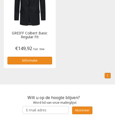
Poloshirts
Greiff
Classic
T-shirts
Grisport
DNA
GREIFF
Colbert Basic
Hydrowear
DNA-Flex
Regular Fit
€149,92
Portwest
Denim
Excl. btw
Informatie
Printer
Thermal
Projob Prio Series
Safety
1
Safety Jogger
Wilt u op de hoogte blijven?
Tewi
Word lid van onze mailinglijst:
Abonneer
Tranemo