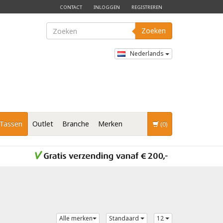
CONTACT
INLOGGEN
REGISTREREN
Zoeken
Nederlands
Tassen
Outlet
Branche
Merken
(0)
Alle merken
Standaard
12