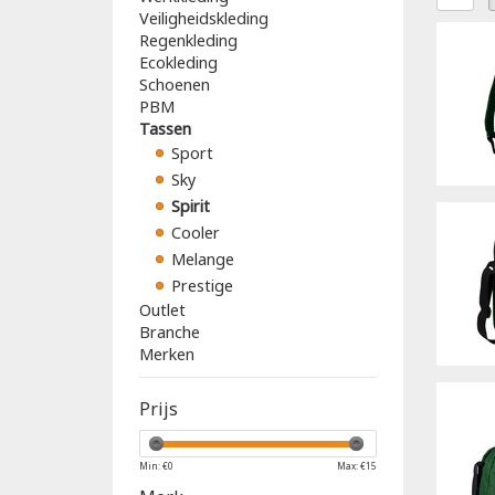
Veiligheidskleding
Regenkleding
Ecokleding
Schoenen
PBM
Tassen
Sport
Sky
Spirit
Cooler
Melange
Prestige
Outlet
Branche
Merken
Prijs
Min: €
0
Max: €
15