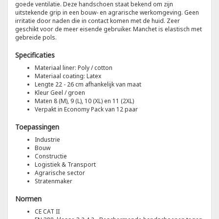
goede ventilatie. Deze handschoen staat bekend om zijn
uitstekende grip in een bouw- en agrarische werkomgeving. Geen
irritatie door naden die in contact komen met de huid. Zeer
Tricorp
geschikt voor de meer eisende gebruiker. Manchet is elastisch met
gebreide pols.
Helly Hansen
Specificaties
Materiaal liner: Poly / cotton
Materiaal coating: Latex
Lengte 22 - 26 cm afhankelijk van maat
Kleur Geel / groen
Maten 8 (M), 9 (L), 10 (XL) en 11 (2XL)
Verpakt in Economy Pack van 12 paar
Toepassingen
Industrie
Bouw
Constructie
Logistiek & Transport
Agrarische sector
Stratenmaker
Normen
CE CAT II