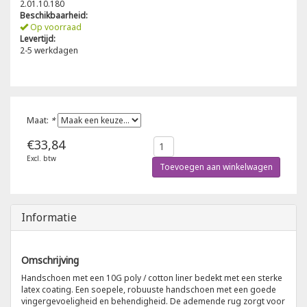
2.01.10.180
Beschikbaarheid:
Poloshirts
Op voorraad
Greiff
Classic
Levertijd:
2-5 werkdagen
T-shirts
Grisport
DNA
Hydrowear
DNA-Flex
Maat:
*
Portwest
Denim
€33,84
Excl. btw
Printer
Thermal
Toevoegen aan winkelwagen
Projob Prio Series
Safety
Informatie
Safety Jogger
Omschrijving
Tewi
Handschoen met een 10G poly / cotton liner bedekt met een sterke
latex coating. Een soepele, robuuste handschoen met een goede
vingergevoeligheid en behendigheid. De ademende rug zorgt voor
Tranemo