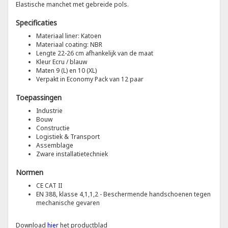
Elastische manchet met gebreide pols.
Specificaties
Tricorp
Materiaal liner: Katoen
Materiaal coating: NBR
Helly Hansen
Lengte 22-26 cm afhankelijk van de maat
Kleur Ecru / blauw
Maten 9 (L) en 10 (XL)
Verpakt in Economy Pack van 12 paar
Toepassingen
Industrie
Bouw
Constructie
Logistiek & Transport
Assemblage
Zware installatietechniek
Normen
CE CAT II
EN 388, klasse 4,1,1,2 - Beschermende handschoenen tegen
mechanische gevaren
Download
hier
het productblad