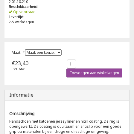
2.01.10.210
Beschikbaarheid:
Poloshirts
Op voorraad
Greiff
Classic
Levertijd:
2-5 werkdagen
T-shirts
Grisport
DNA
Hydrowear
DNA-Flex
Maat:
*
Portwest
Denim
€23,40
Excl. btw
Printer
Thermal
Toevoegen aan winkelwagen
Projob Prio Series
Safety
Informatie
Safety Jogger
Omschrijving
Tewi
Handschoen met katoenen jersey liner en nitril coating. De rug is
opengewerkt. De coating is duurzaam en antislip voor een goede
grip op materialen bij een droge en olieachtige omgeving.
Tranemo