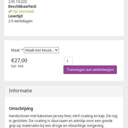
2.01.10.222
Beschikbaarheid:
Poloshirts
Op voorraad
Greiff
Classic
Levertijd:
2-5 werkdagen
T-shirts
Grisport
DNA
Hydrowear
DNA-Flex
Maat:
*
Portwest
Denim
€27,00
Excl. btw
Printer
Thermal
Toevoegen aan winkelwagen
Projob Prio Series
Safety
Informatie
Safety Jogger
Omschrijving
Tewi
Handschoen met katoenen jersey liner, nitril coating en kap. De rug
is gesloten. De coating is duurzaam en antislip voor een goede
grip op materialen bij een droge en olieachtige omgeving.
Tranemo