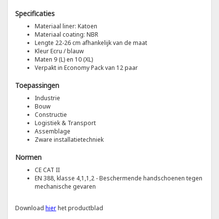
Specificaties
Tricorp
Materiaal liner: Katoen
Materiaal coating: NBR
Lengte 22-26 cm afhankelijk van de maat
Helly Hansen
Kleur Ecru / blauw
Maten 9 (L) en 10 (XL)
Verpakt in Economy Pack van 12 paar
Toepassingen
Industrie
Bouw
Constructie
Logistiek & Transport
Assemblage
Zware installatietechniek
Normen
CE CAT II
EN 388, klasse 4,1,1,2 - Beschermende handschoenen tegen
mechanische gevaren
Download
hier
het productblad