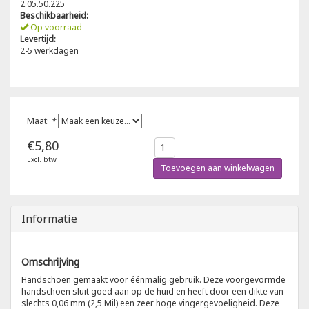
2.05.50.225
Beschikbaarheid:
Poloshirts
Op voorraad
Greiff
Classic
Levertijd:
2-5 werkdagen
T-shirts
Grisport
DNA
Hydrowear
DNA-Flex
Maat:
*
Portwest
Denim
€5,80
Excl. btw
Printer
Thermal
Toevoegen aan winkelwagen
Projob Prio Series
Safety
Informatie
Safety Jogger
Omschrijving
Tewi
Handschoen gemaakt voor éénmalig gebruik. Deze voorgevormde
handschoen sluit goed aan op de huid en heeft door een dikte van
slechts 0,06 mm (2,5 Mil) een zeer hoge vingergevoeligheid. Deze
Tranemo