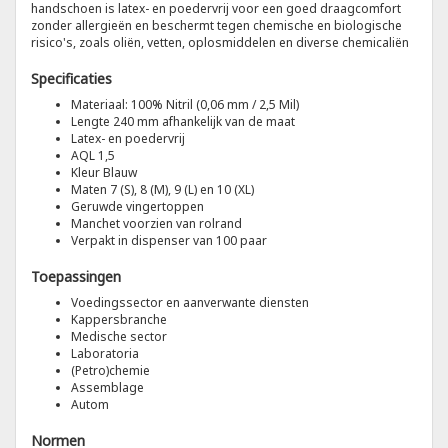
handschoen is latex- en poedervrij voor een goed draagcomfort
zonder allergieën en beschermt tegen chemische en biologische
risico's, zoals oliën, vetten, oplosmiddelen en diverse chemicaliën
Tricorp
Specificaties
Helly Hansen
Materiaal: 100% Nitril (0,06 mm / 2,5 Mil)
Lengte 240 mm afhankelijk van de maat
Latex- en poedervrij
AQL 1,5
Kleur Blauw
Maten 7 (S), 8 (M), 9 (L) en 10 (XL)
Geruwde vingertoppen
Manchet voorzien van rolrand
Verpakt in dispenser van 100 paar
Toepassingen
Voedingssector en aanverwante diensten
Kappersbranche
Medische sector
Laboratoria
(Petro)chemie
Assemblage
Autom
Normen