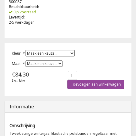
500087
Beschikbaarheid:
Poloshirts
Op voorraad
Greiff
Classic
Levertijd:
2-5 werkdagen
T-shirts
Grisport
DNA
Hydrowear
DNA-Flex
Kleur:
*
Portwest
Denim
Maat:
*
€84,30
Printer
Thermal
Excl. btw
Toevoegen aan winkelwagen
Projob Prio Series
Safety
Safety Jogger
Informatie
Tewi
Omschrijving
Tweekleurige winterjas. Elastische polsbanden regelbaar met
Tranemo