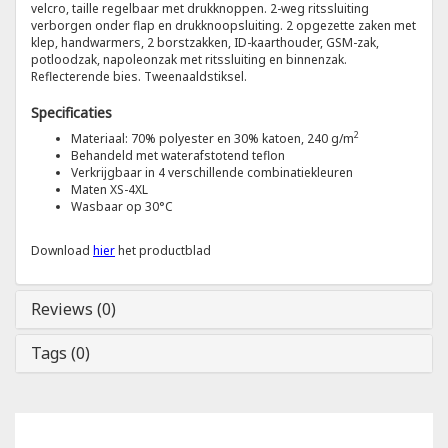
velcro, taille regelbaar met drukknoppen. 2-weg ritssluiting
verborgen onder flap en drukknoopsluiting. 2 opgezette zaken met
klep, handwarmers, 2 borstzakken, ID-kaarthouder, GSM-zak,
Tricorp
potloodzak, napoleonzak met ritssluiting en binnenzak.
Reflecterende bies. Tweenaaldstiksel.
Helly Hansen
Specificaties
2
Materiaal: 70% polyester en 30% katoen, 240 g/m
Behandeld met waterafstotend teflon
Verkrijgbaar in 4 verschillende combinatiekleuren
Maten XS-4XL
Wasbaar op 30°C
Download
hier
het productblad
Reviews (0)
Tags (0)