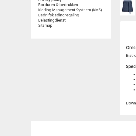
Borduren & bedrukken
Kleding Management Systeem (KMS)
Bedrijfskledingregeling
Belastingdienst
Sitemap
Omsc
Bistr
Speci
Down