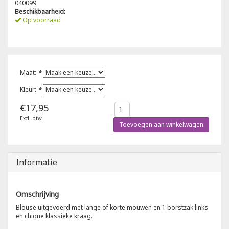
040099
Beschikbaarheid:
Poloshirts
Op voorraad
Greiff
Classic
T-shirts
Grisport
DNA
Maat:
*
Hydrowear
DNA-Flex
Kleur:
*
Portwest
Denim
€17,95
Excl. btw
Printer
Thermal
Toevoegen aan winkelwagen
Projob Prio Series
Safety
Informatie
Safety Jogger
Omschrijving
Tewi
Blouse uitgevoerd met lange of korte mouwen en 1 borstzak links
en chique klassieke kraag.
Tranemo