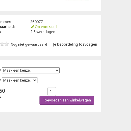
nummer:
350077
baarheid:
Op voorraad
:
2-5 werkdagen
Je beoordeling toevoegen
Nog niet gewaardeerd
*
*
60
w