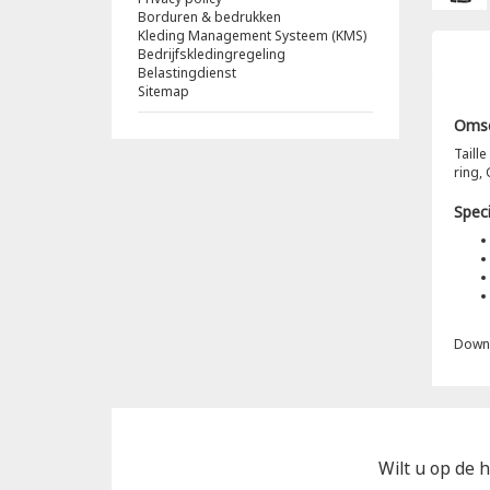
Borduren & bedrukken
Kleding Management Systeem (KMS)
Bedrijfskledingregeling
Belastingdienst
Sitemap
Omsc
Taill
ring,
Speci
Down
Wilt u op de h