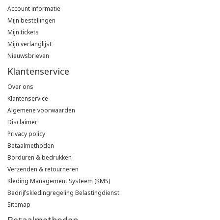
Account informatie
Poloshirts
Greiff
Classic
Mijn bestellingen
Mijn tickets
T-shirts
Mijn verlanglijst
Grisport
DNA
Nieuwsbrieven
Hydrowear
DNA-Flex
Klantenservice
Over ons
Portwest
Denim
Klantenservice
Algemene voorwaarden
Printer
Thermal
Disclaimer
Privacy policy
Projob Prio Series
Safety
Betaalmethoden
Borduren & bedrukken
Safety Jogger
Verzenden & retourneren
Kleding Management Systeem (KMS)
Tewi
Bedrijfskledingregeling Belastingdienst
Sitemap
Tranemo