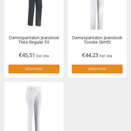
Poloshirts
Greiff
Classic
T-shirts
Grisport
DNA
Damespantalon Jeanslook
Damespantalon Jeanslook
Hydrowear
DNA-Flex
Thea Regular Fit
Tooske Slimfit
€45,51
€44,23
Portwest
Denim
Excl. btw
Excl. btw
Informatie
Informatie
Printer
Thermal
Projob Prio Series
Safety
Safety Jogger
Tewi
Tranemo