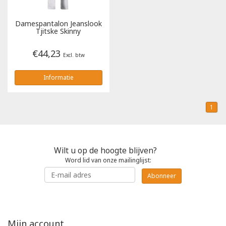
Tricorp
Damespantalon Jeanslook
Tjitske Skinny
Helly Hansen
€44,23
Excl. btw
Informatie
1
Wilt u op de hoogte blijven?
Word lid van onze mailinglijst:
Abonneer
Mijn account