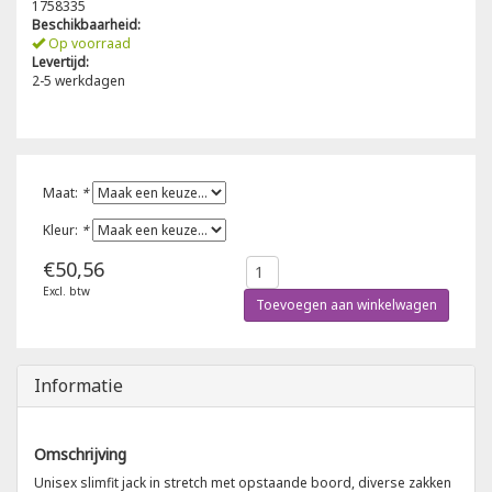
1758335
Beschikbaarheid:
Poloshirts
Op voorraad
Greiff
Classic
Levertijd:
2-5 werkdagen
T-shirts
Grisport
DNA
Hydrowear
DNA-Flex
Maat:
*
Portwest
Denim
Kleur:
*
€50,56
Printer
Thermal
Excl. btw
Toevoegen aan winkelwagen
Projob Prio Series
Safety
Safety Jogger
Informatie
Tewi
Omschrijving
Unisex slimfit jack in stretch met opstaande boord, diverse zakken
Tranemo