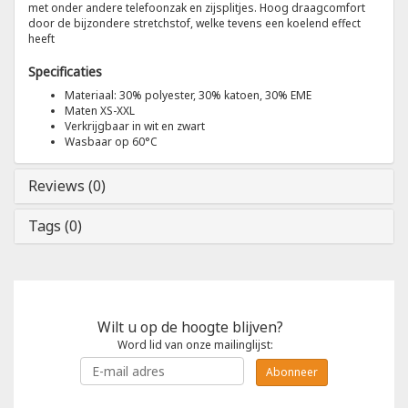
met onder andere telefoonzak en zijsplitjes. Hoog draagcomfort
door de bijzondere stretchstof, welke tevens een koelend effect
heeft
Tricorp
Specificaties
Helly Hansen
Materiaal: 30% polyester, 30% katoen, 30% EME
Maten XS-XXL
Verkrijgbaar in wit en zwart
Wasbaar op 60°C
Reviews (0)
Tags (0)
Wilt u op de hoogte blijven?
Word lid van onze mailinglijst:
Abonneer