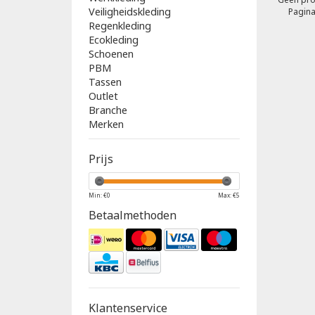
Veiligheidskleding
Pagina
Regenkleding
Ecokleding
Schoenen
PBM
Tassen
Outlet
Branche
Merken
Prijs
Min: €
0
Max: €
5
Betaalmethoden
Klantenservice