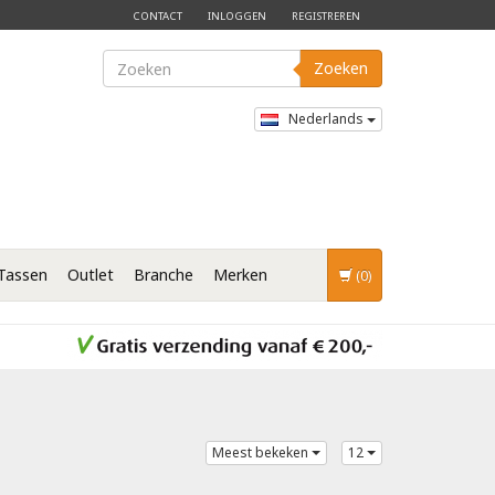
CONTACT
INLOGGEN
REGISTREREN
Zoeken
Nederlands
Tassen
Outlet
Branche
Merken
(0)
Meest bekeken
12