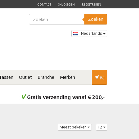
CONTACT
INLOGGEN
REGISTREREN
Zoeken
Nederlands
Tassen
Outlet
Branche
Merken
(0)
Meest bekeken
12