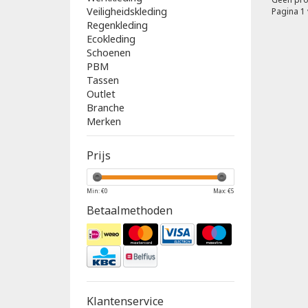
Veiligheidskleding
Pagina 1 
Regenkleding
Ecokleding
Schoenen
PBM
Tassen
Outlet
Branche
Merken
Prijs
Min: €
0
Max: €
5
Betaalmethoden
Klantenservice