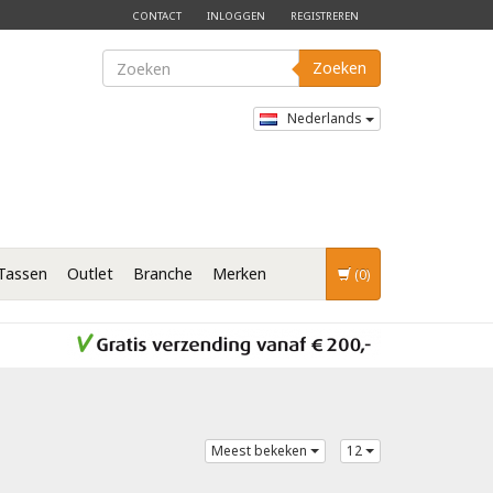
CONTACT
INLOGGEN
REGISTREREN
Zoeken
Nederlands
Tassen
Outlet
Branche
Merken
(0)
Meest bekeken
12