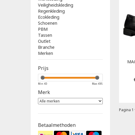
Veiligheidskleding
Regenkleding
Ecokleding
Schoenen
PBM
Tassen
Outlet
Branche
Merken
MA
Prijs
Min: €
0
Max: €
95
Merk
Pagina 1 
Betaalmethoden