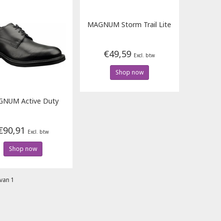
MAGNUM
Storm Trail Lite
€49,59
Excl. btw
Shop now
GNUM
Active Duty
€90,91
Excl. btw
Shop now
van 1