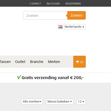
CONTACT
INLOGGEN
REGISTREREN
Zoeken
Nederlands
Tassen
Outlet
Branche
Merken
(0)
Alle merken
Meest bekeken
12