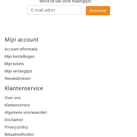
Word lid van onze mailinglijst:
Poloshirts
Abonneer
Greiff
Classic
T-shirts
Grisport
DNA
Mijn account
Hydrowear
DNA-Flex
Account informatie
Mijn bestellingen
Portwest
Denim
Mijn tickets
Mijn verlanglijst
Printer
Thermal
Nieuwsbrieven
Klantenservice
Projob Prio Series
Safety
Over ons
Safety Jogger
Klantenservice
Algemene voorwaarden
Disclaimer
Tewi
Privacy policy
Betaalmethoden
Tranemo