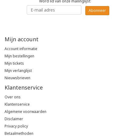
Word lid van onze mailinglijst:
Poloshirts
Abonneer
Greiff
Classic
T-shirts
Grisport
DNA
Mijn account
Hydrowear
DNA-Flex
Account informatie
Mijn bestellingen
Portwest
Denim
Mijn tickets
Mijn verlanglijst
Printer
Thermal
Nieuwsbrieven
Klantenservice
Projob Prio Series
Safety
Over ons
Safety Jogger
Klantenservice
Algemene voorwaarden
Disclaimer
Tewi
Privacy policy
Betaalmethoden
Tranemo