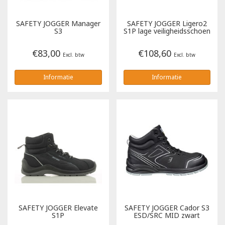
Tricorp
SAFETY JOGGER
Manager
SAFETY JOGGER
Ligero2
S3
S1P lage veiligheidsschoen
Helly Hansen
€83,00
€108,60
Excl. btw
Excl. btw
Informatie
Informatie
SAFETY JOGGER
Elevate
SAFETY JOGGER
Cador S3
S1P
ESD/SRC MID zwart