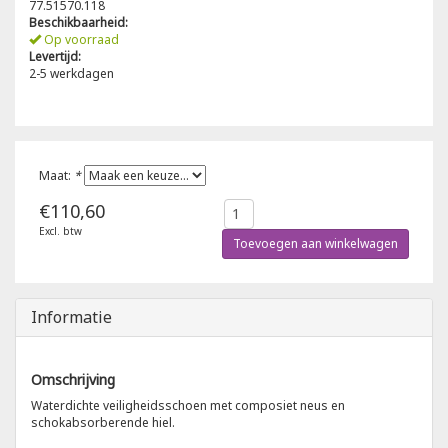
77.51570.118
Beschikbaarheid:
Poloshirts
Op voorraad
Greiff
Classic
Levertijd:
2-5 werkdagen
T-shirts
Grisport
DNA
Hydrowear
DNA-Flex
Maat:
*
Portwest
Denim
€110,60
Excl. btw
Printer
Thermal
Toevoegen aan winkelwagen
Projob Prio Series
Safety
Informatie
Safety Jogger
Omschrijving
Tewi
Waterdichte veiligheidsschoen met composiet neus en
schokabsorberende hiel.
Tranemo