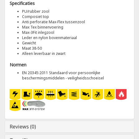
Specificaties
PU/rubber zool
Tricorp
Composiet top
Anti perforatie Max-Flex tussenzool
Max Tex binnenvoering
Helly Hansen
Max-3Fit inlegzool
Leder en nylon bovenmateriaal
Gewicht
Maat 38-50
Alleen leverbaar in zwart
Normen
EN 20345:2011 Standaard voor persoonlijke
beschermingsmiddelen - veiligheidsschoeisel
Reviews (0)