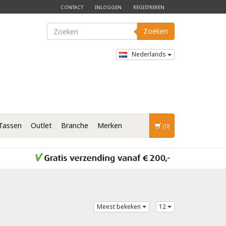
CONTACT
INLOGGEN
REGISTREREN
Zoeken
Nederlands
Tassen
Outlet
Branche
Merken
(0)
Meest bekeken
12