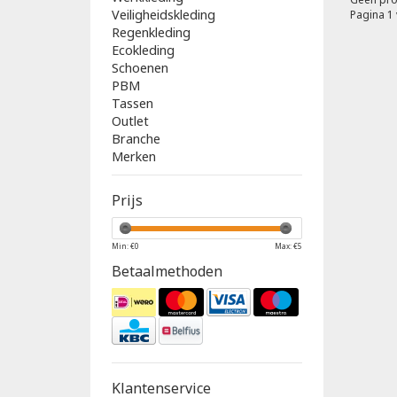
Veiligheidskleding
Pagina 1 
Regenkleding
Ecokleding
Schoenen
PBM
Tassen
Outlet
Branche
Merken
Prijs
Min: €
0
Max: €
5
Betaalmethoden
Klantenservice