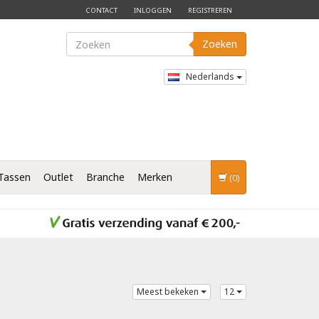
CONTACT
INLOGGEN
REGISTREREN
Zoeken
Nederlands
Tassen
Outlet
Branche
Merken
(0)
Meest bekeken
12