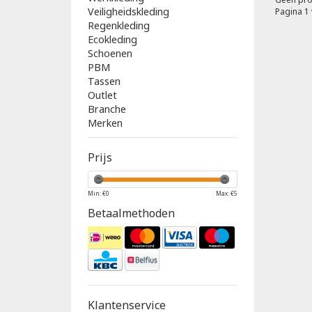
Veiligheidskleding
Pagina 1 
Regenkleding
Ecokleding
Schoenen
PBM
Tassen
Outlet
Branche
Merken
Prijs
Min: €
0
Max: €
5
Betaalmethoden
Klantenservice