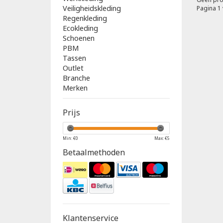
Veiligheidskleding
Pagina 1 
Regenkleding
Ecokleding
Schoenen
PBM
Tassen
Outlet
Branche
Merken
Prijs
Min: €
0
Max: €
5
Betaalmethoden
Klantenservice