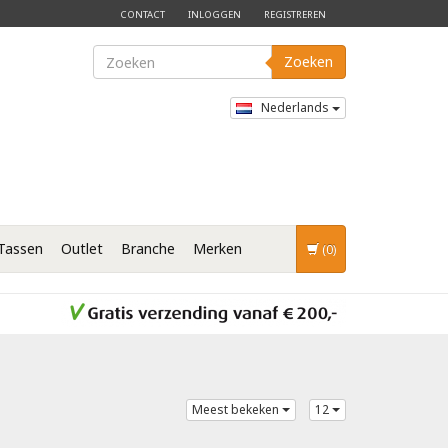
CONTACT
INLOGGEN
REGISTREREN
Zoeken
Nederlands
Tassen
Outlet
Branche
Merken
(0)
Meest bekeken
12