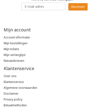
Abonneer
Poloshirts
Greiff
Classic
T-shirts
Grisport
DNA
Mijn account
Hydrowear
DNA-Flex
Account informatie
Mijn bestellingen
Portwest
Denim
Mijn tickets
Mijn verlanglijst
Printer
Thermal
Nieuwsbrieven
Klantenservice
Projob Prio Series
Safety
Over ons
Klantenservice
Safety Jogger
Algemene voorwaarden
Disclaimer
Tewi
Privacy policy
Betaalmethoden
Tranemo