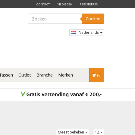
CONTACT
INLOGGEN
REGISTREREN
Zoeken
Nederlands
Tassen
Outlet
Branche
Merken
(0)
Meest bekeken
12