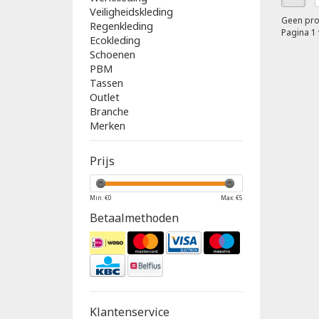
Veiligheidskleding
Geen pro
Regenkleding
Pagina 1 
Ecokleding
Schoenen
PBM
Tassen
Outlet
Branche
Merken
Prijs
Min: €
0
Max: €
5
Betaalmethoden
Klantenservice