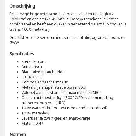
Omschrijving
Tricorp
Een stevige hoge veterschoen voorzien van een rits, high viz
®
Cordura
en een sterke kruipneus. Deze veterschoen is licht en
comfortabel en heeft een olie- en hittebestendige antislip zool en is
Helly Hansen
tevens 100% metaalvrij.
Geschikt voor de sectoren industrie, installatie, agrarisch, bouw en
GWW
Specificaties
Sterke kruipneus
Antistatisch
Black oiled nubuck leder
S3 HRO SRC
Composiet beschermneus
Metaalvrije antipenetratie tussenzool
Voldoet aan antislipnorm (maximale test SRC)
Olie- en hittebestendige (300 °C/60 sec) non marking
rubberen loopzool (HRO)
100% waterdicht door waterbestendig Cordura®
100% metaalvrij
Leverbaar in zwart-geel en zwart-oranje
Maten 40-47
Normen