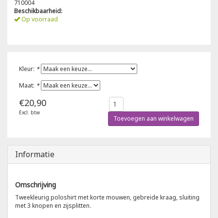
710004
Beschikbaarheid:
Poloshirts
Op voorraad
Greiff
Classic
T-shirts
Grisport
DNA
Kleur:
*
Hydrowear
DNA-Flex
Maat:
*
Portwest
Denim
€20,90
Excl. btw
Printer
Thermal
Toevoegen aan winkelwagen
Projob Prio Series
Safety
Informatie
Safety Jogger
Omschrijving
Tewi
Tweekleurig poloshirt met korte mouwen, gebreide kraag, sluiting
met 3 knopen en zijsplitten.
Tranemo